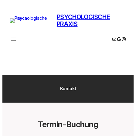
Zum
Inhalt
PSYCHOLOGISCHE
springen
PRAXIS
E-Mail
Google
Instag
Kontakt
Termin-Buchung