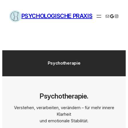
Zum
Inhalt
PSYCHOLOGISCHE PRAXIS
E-Mail
Google
Instag
springen
Psychotherapie
Psychotherapie.
Verstehen, verarbeiten, verändern – für mehr innere
Klarheit
und emotionale Stabilität.